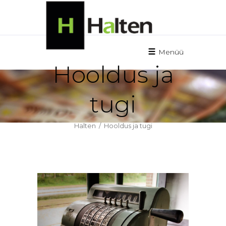
Menüü
Hooldus ja
tugi
Halten
/
Hooldus ja tugi