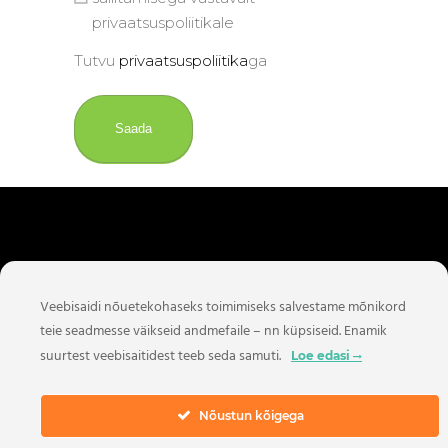
privaatsuspoliitikale
Tutvu
privaatsuspoliitika
ga
Veebisaidi nõuetekohaseks toimimiseks salvestame mõnikord
teie seadmesse väikseid andmefaile – nn küpsiseid. Enamik
suurtest veebisaitidest teeb seda samuti.
Loe edasi
Nõustun kõigega
Facebook:
Halten OÜ