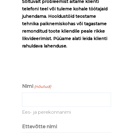
Sõltuvalt probleemist aitame klienti
telefoni teel või tuleme kohale töötajaid
juhendama. Hooldustöid teostame
tehnika paiknemiskohas või tagastame
remonditud toote kliendile peale rikke
likvideerimist. Püüame alati leida klienti
rahuldava lahenduse.
Nimi
(nõutud)
Ees- ja perekonnanimi
Ettevõtte nimi