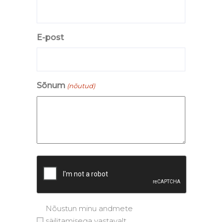
E-post
Sõnum
(nõutud)
CAPTCHA
Tutvu
Nõustun minu andmete
privaatsuspoliitikaga
säilitamisega vastavalt