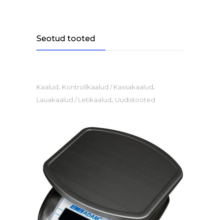
Seotud tooted
,
,
Kaalud
Kontrollkaalud / Kassakaalud
,
Lauakaalud / Letikaalud
Uudistooted