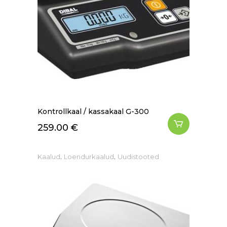
Kontrollkaal / kassakaal G-300
259.00
€
,
,
Kaalud
Loendurkaalud
Uudistooted