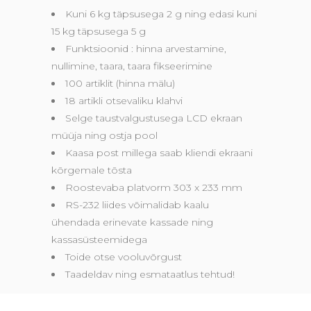
Kuni 6 kg täpsusega 2 g ning edasi kuni
15 kg täpsusega 5 g
Funktsioonid : hinna arvestamine,
nullimine, taara, taara fikseerimine
100 artiklit (hinna mälu)
18 artikli otsevaliku klahvi
Selge taustvalgustusega LCD ekraan
müüja ning ostja pool
Kaasa post millega saab kliendi ekraani
kõrgemale tõsta
Roostevaba platvorm 303 x 233 mm
RS-232 liides võimalidab kaalu
ühendada erinevate kassade ning
kassasüsteemidega
Toide otse vooluvõrgust
Taadeldav ning esmataatlus tehtud!