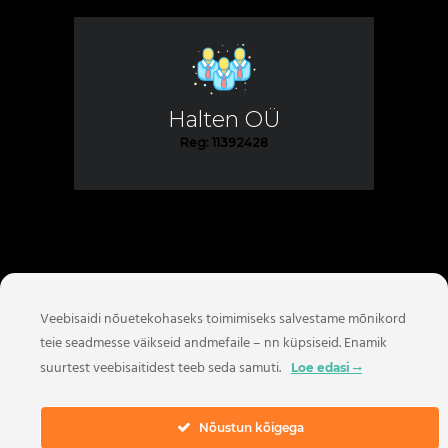
Halten OÜ
Reg: 11392428
Veebisaidi nõuetekohaseks toimimiseks salvestame mõnikord
teie seadmesse väikseid andmefaile – nn küpsiseid. Enamik
suurtest veebisaitidest teeb seda samuti.
Loe edasi
Nõustun kõigega
Facebook:
Halten OÜ