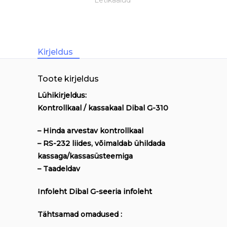
quantity
Kirjeldus
Toote kirjeldus
Lühikirjeldus:
Kontrollkaal / kassakaal Dibal G-310
– Hinda arvestav kontrollkaal
– RS-232 liides, võimaldab ühildada
kassaga/kassasüsteemiga
– Taadeldav
Infoleht
Dibal G-seeria infoleht
Tähtsamad omadused :