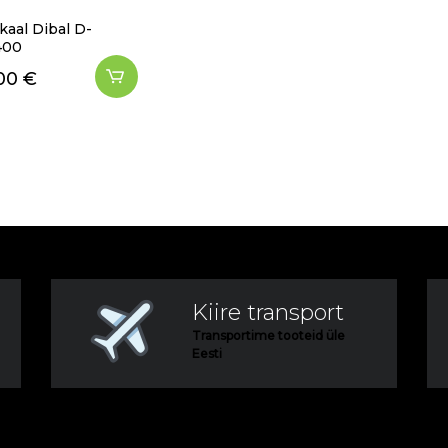
kaal Dibal D-
400
.00
€
Kiire transport
Transportime tooteid üle
Eesti