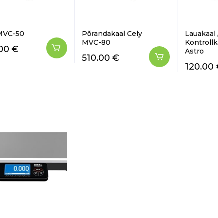
MVC-50
Põrandakaal Cely
Lauakaal 
MVC-80
Kontroll
.00
€
Astro
510.00
€
120.00