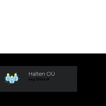
Halten OÜ
Reg: 11392428