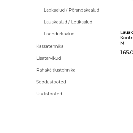
Laokaalud / Põrandakaalud
Lauakaalud / Letikaalud
Lauaka
Loendurkaalud
Kontr
M
Kassatehnika
165.
Lisatarvikud
Rahakäitlustehnika
Soodustooted
Uudistooted