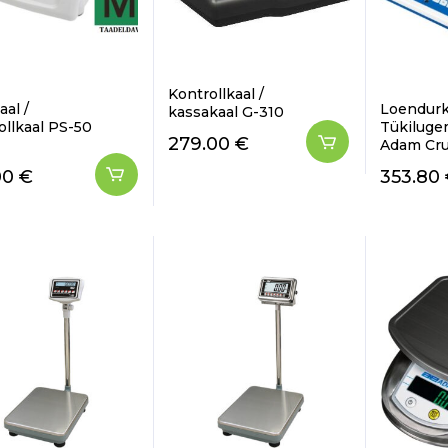
Kontrollkaal /
al /
Loendurk
kassakaal G-310
ollkaal PS-50
Tükiluge
279.00
€
Adam Cru
00
€
353.80