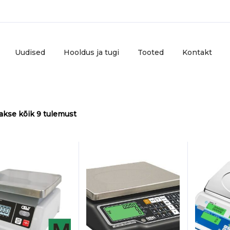
Uudised
Hooldus ja tugi
Tooted
Kontakt
Sorteeritud
akse kõik 9 tulemust
populaarsuse
järgi