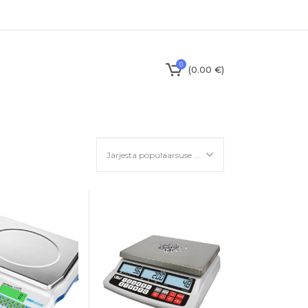
0
(
0.00
€
)
Järjesta populaarsuse alusel