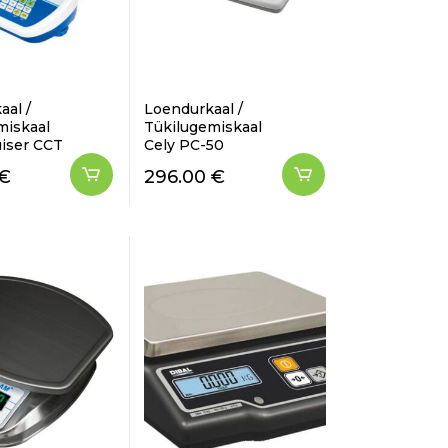
aal /
Loendurkaal /
miskaal
Tükilugemiskaal
iser CCT
Cely PC-50
€
296.00
€