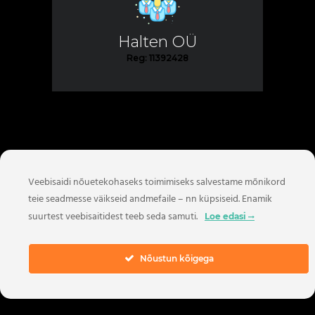
Halten OÜ
Reg: 11392428
Veebisaidi nõuetekohaseks toimimiseks salvestame mõnikord
teie seadmesse väikseid andmefaile – nn küpsiseid. Enamik
suurtest veebisaitidest teeb seda samuti.
Loe edasi
Nõustun kõigega
Facebook:
Halten OÜ
Autoriõigused © 2021 Halten OÜ