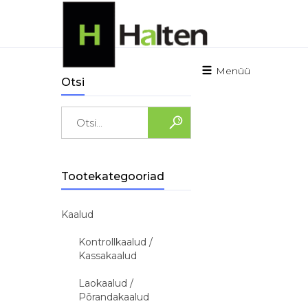
Menüü
Otsi
Search
for:
Tootekategooriad
Kaalud
Kontrollkaalud /
Kassakaalud
Laokaalud /
Põrandakaalud