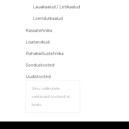
Lauakaalud / Letikaalud
Loendurkaalud
Kassatehnika
Lisatarvikud
Rahakäitlustehnika
Soodustooted
Uudistooted
Sinu valikutele
vastavaid tooteid ei
leidu.